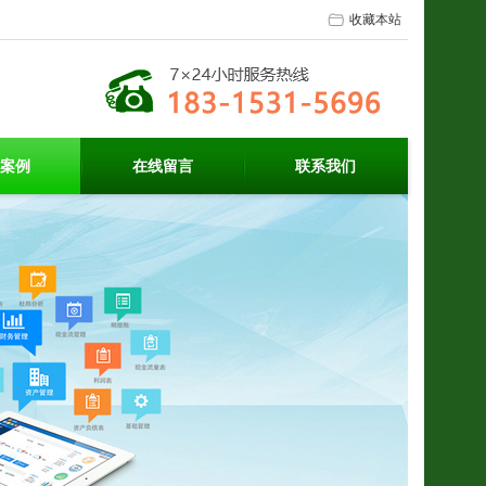
收藏本站
案例
在线留言
联系我们