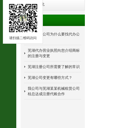
网站优化
资讯动态
现在注册公司为什么要找代办公
请扫描二维码访问
司
芜湖代办营业执照向您介绍商标
的注册与变更
芜湖注册公司所需要了解的常识
芜湖公司变更有哪些方式？
我公司与芜湖某某机械租赁公司
桂总达成注册代账合作