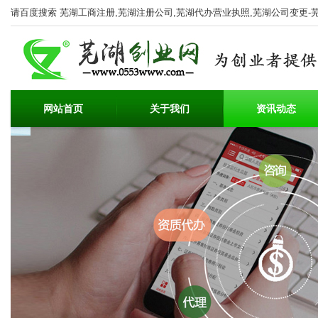
请百度搜索 芜湖工商注册,芜湖注册公司,芜湖代办营业执照,芜湖公司变更-
网站首页
关于我们
资讯动态