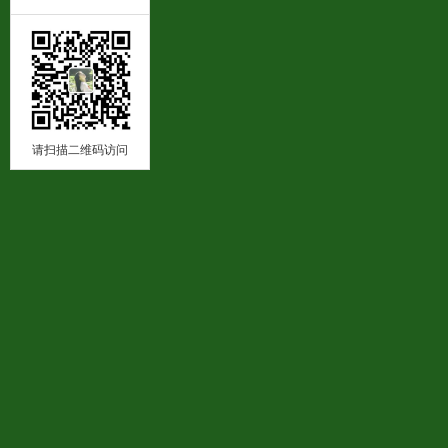
请扫描二维码访问