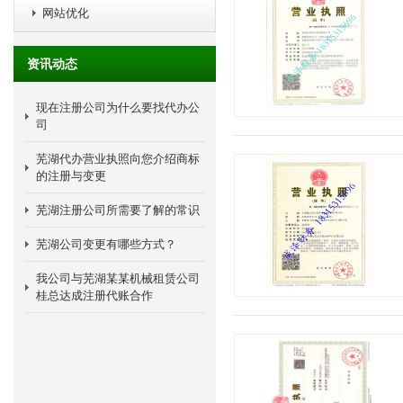
网站优化
资讯动态
现在注册公司为什么要找代办公
司
芜湖代办营业执照向您介绍商标
的注册与变更
芜湖注册公司所需要了解的常识
芜湖公司变更有哪些方式？
我公司与芜湖某某机械租赁公司
桂总达成注册代账合作